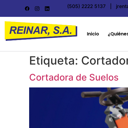
(505) 2222 5137
|
jren
Inicio
¿Quiéne
Etiqueta:
Cortador
Cortadora de Suelos