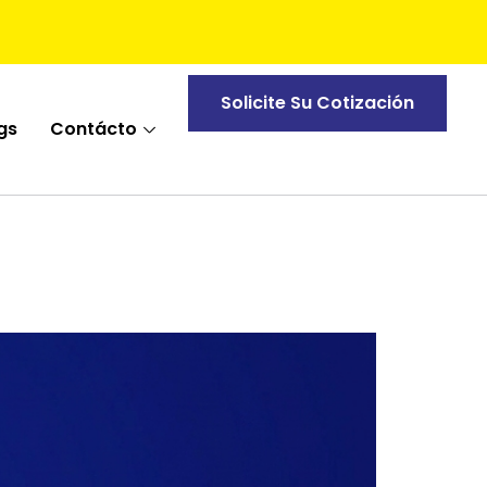
Solicite Su Cotización
gs
Contácto