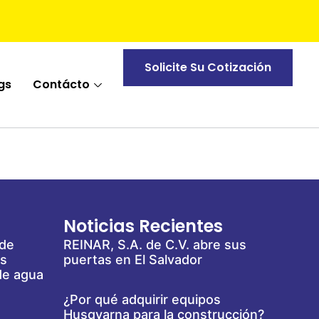
Solicite Su Cotización
gs
Contácto
Noticias Recientes
 de
REINAR, S.A. de C.V. abre sus
es
puertas en El Salvador
de agua
¿Por qué adquirir equipos
Husqvarna para la construcción?