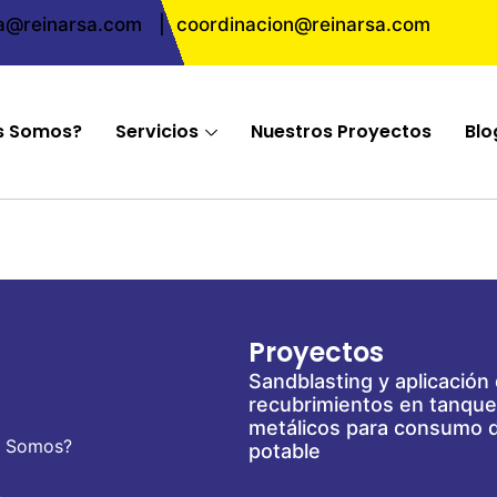
ta@reinarsa.com
|
coordinacion@reinarsa.com
s Somos?
Servicios
Nuestros Proyectos
Blo
Proyectos
Sandblasting y aplicación
recubrimientos en tanqu
metálicos para consumo 
s Somos?
potable