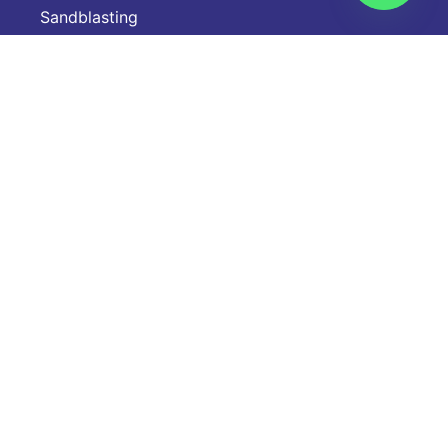
Sandblasting
Aplicación de Recubrimientos Industriales
Menú
Inicio
¿Quiénes Somos?
Servicios
Nuestros Proyectos
Blogs
Contácto
Proyectos
Sandblasting y aplicación de recubrimientos en
tanques metálicos para consumo de agua