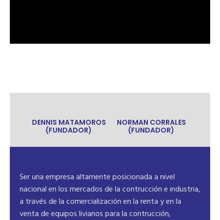
DENNIS MATAMOROS
NORMAN CORRALES
(FUNDADOR)
(FUNDADOR)
es
Ser una empresa altamente posicionada a nivel
 la
nacional en los mercados de la contrucción e industria,
e
a través de la comercialización en la renta y en la
s y
venta de equipos livianos para la contrucción,