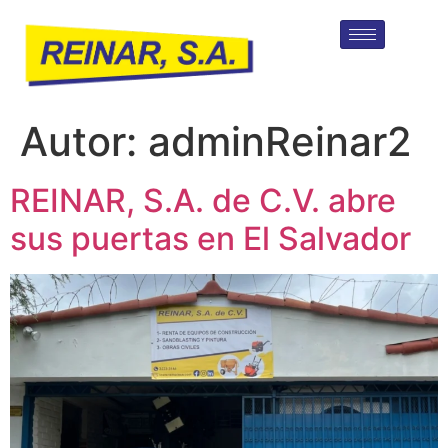
Autor:
adminReinar2
REINAR, S.A. de C.V. abre
sus puertas en El Salvador