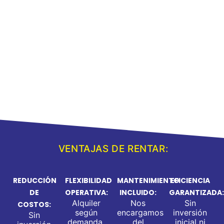
Rodillo doble tambor
Ver Productos
VENTAJAS DE RENTAR:
REDUCCIÓN
FLEXIBILIDAD
MANTENIMIENTO
EFICIENCIA
DE
OPERATIVA:
INCLUIDO:
GARANTIZADA:
Alquiler
Nos
Sin
COSTOS:
según
encargamos
inversión
Sin
demanda,
del
inicial ni