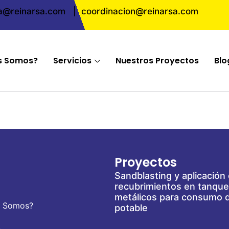
ta@reinarsa.com
|
coordinacion@reinarsa.com
s Somos?
Servicios
Nuestros Proyectos
Blo
Proyectos
Sandblasting y aplicación
recubrimientos en tanqu
metálicos para consumo 
s Somos?
potable