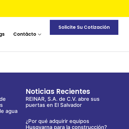
Solicite Su Cotización
gs
Contácto
Noticias Recientes
 de
REINAR, S.A. de C.V. abre sus
es
puertas en El Salvador
de agua
¿Por qué adquirir equipos
Husqvarna para la construcción?