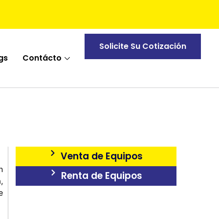
Solicite Su Cotización
gs
Contácto
Venta de Equipos
n
Renta de Equipos
,
e