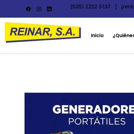
(505) 2222 5137
|
jren
Inicio
¿Quiéne