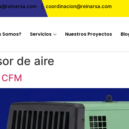
ta@reinarsa.com
|
coordinacion@reinarsa.com
s Somos?
Servicios
Nuestros Proyectos
Blo
or de aire
5 CFM